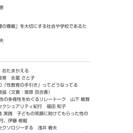
恵
理の尊厳」を大切にする社会や学校であるた
夫
 おたまかえる
教育 永冨 さと子
の「性教育の手引き」ってどうなってる
教協（文責：塚原 百合香）
 性の多様性をめぐるリレートーク 山下 敏雅
セクシュアリティ紀行 福田 和子
者 実践 子どもの笑顔に助けてもらった性の
弓、伊藤 修毅
セクソロジーする 浅井 春夫