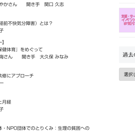
かさん 聞き手 関口 久志
月経前不快気分障害）とは？
子
ー】
保健体育』をめぐって
過去
さん 聞き手 大久保 みなみ
共修にアプローチ
一
と月経
子
体・NPO団体でのとりくみ：生理の貧困への