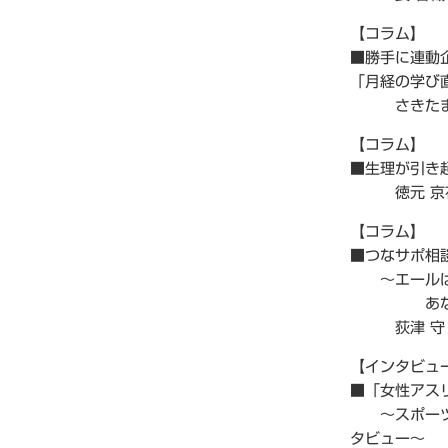
【コラム】
■勝手に連動
「月経の学び
さきたま
【コラム】
■生理が引き
徳元 京
【コラム】
■つなサポ相談
～エールは「
あなたは
荻津 守
【インタビュ
■「女性アス
～スポーツド
タビュー～