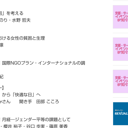
困」を考える
り・水野 哲夫
おける女性の貧困と生理
凛
：国際NGOプラン・インターナショナルの調
紀
ー】
」から「快適な日」へ
ん 聞き手 田部 こころ
！月経―ジェンダー平等の課題として
井 裕子・谷口 歩実・篠原 美香