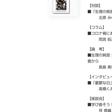
【対談】
■「生理の貧
北原 みの
【コラム】
■コロナ禍に
雨宮 処
【論 考】
■生理の貧困
査から
長島 美
【インタビュ
■「憂鬱な日
髙橋くみさ
【座談会】
■学び直そう
艮 香織・櫻