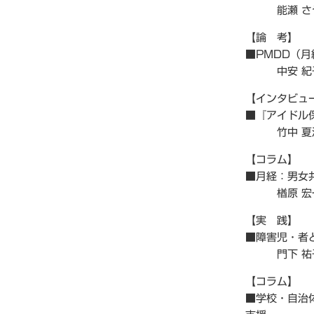
能瀬 さや
【論 考】
■PMDD（
中安 紀
【インタビュ
■『アイドル
竹中 夏海
【コラム】
■月経：男女
楢原 宏
【実 践】
■障害児・者
門下 祐
【コラム】
■学校・自治