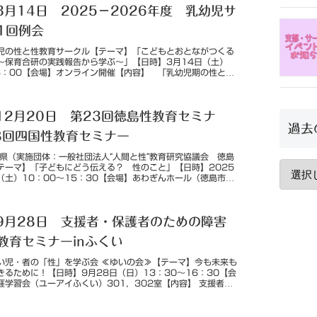
3月14日 2025－2026年度 乳幼児サ
1回例会
児の性と性教育サークル【テーマ】「こどもとおとながつくる
～保育合研の実践報告から学ぶ～」【日時】3月14日（土）
16：00【会場】オンライン開催【内容】 「乳幼児期の性と性
からだ感・からだ観...
年12月20日 第23回徳島性教育セミナ
過去
8回四国性教育セミナー
島県（実施団体：一般社団法人“人間と性”教育研究協議会 徳島
テーマ】「子どもにどう伝える？ 性のこと」【日時】2025
日（土）10：00～15：30【会場】あわぎんホール（徳島市藍
【内容】...
年9月28日 支援者・保護者のための障害
教育セミナーinふくい
い児・者の「性」を学ぶ会 ≪ゆいの会≫【テーマ】今も未来も
きるために！【日時】9月28日（日）13：30～16：30【会
涯学習会（ユーアイふくい）301，302室【内容】 支援者や
生活の中で...