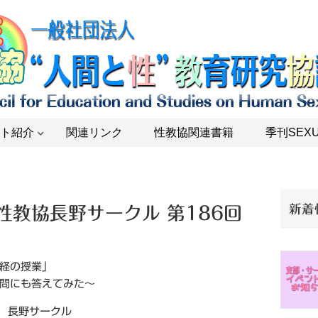
ト紹介
関連リンク
性教協関連書籍
季刊SEXU
新着
 性教協長野サークル 第186回
経の授業」
も答えてみた～
会 長野サークル