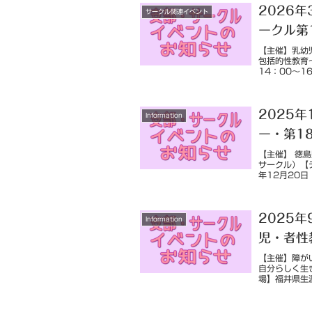
2026年
サークル関連イベント
ークル第
【主催】乳幼
包括的性教育
14：00～
教育―子どもの
2025
Information
ー・第1
【主催】 徳
サークル）【
年12月20
場町2丁目14）
2025
Information
児・者性
【主催】障が
自分らしく生
場】福井県生
保護者が日々の