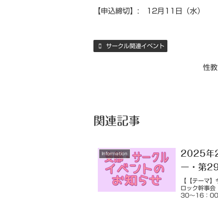
【申込締切】: 12月11日（水）
サークル関連イベント
性教
関連記事
2025
Information
ー・第2
【【テーマ】
ロック幹事会
30～16：0
30 模擬授業