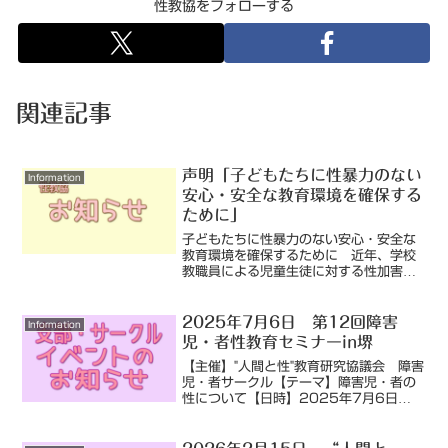
性教協をフォローする
関連記事
声明「子どもたちに性暴力のない
Information
安心・安全な教育環境を確保する
ために」
子どもたちに性暴力のない安心・安全な
教育環境を確保するために 近年、学校
教職員による児童生徒に対する性加害・
性暴力が報道されることが続いていま
す。児童生徒の人権が踏みにじられる、
絶対に許されない行為です。こういった
2025年7月6日 第12回障害
Information
問題を防止、解決するために...
児・者性教育セミナーin堺
【主催】"人間と性"教育研究協議会 障害
児・者サークル【テーマ】障害児・者の
性について【日時】2025年7月6日
（日）13：30～16：30【会場】堺市
総合福祉会館【内容】からだの科学と豊
かなふれあいを大切にした性教育の授業