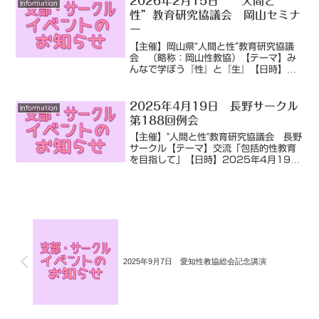
2026年2月15日 “人間と
Information
づくり」 講演（...
性”教育研究協議会 岡山セミナ
ー
【主催】岡山県“人間と性”教育研究協議
会 （略称：岡山性教協）【テーマ】み
んなで学ぼう『性』と『生』【日時】
2026年2月15日（日）13：10～
16：30【会場】きらめきプラザ 7
階 705会議室（ハイブリッド開催）
2025年4月19日 長野サークル
Information
【内容】子どもたちの「...
第188回例会
【主催】"人間と性"教育研究協議会 長野
サークル【テーマ】交流「包括的性教育
を目指して」【日時】2025年4月19日
（土）13：00～15：30【会場】あが
たの森文化会館（オンライン配信あ
り） 長野県松本市県3-1-1
TEL 02...
2025年9月7日 愛知性教協総会記念講演