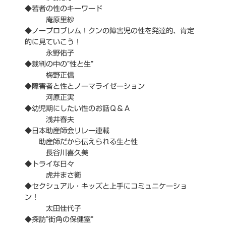
◆若者の性のキーワード
庵原里紗
◆ノープロブレム！クンの障害児の性を発達的、肯定
的に見ていこう！
永野佑子
◆裁判の中の”性と生”
梅野正信
◆障害者と性とノーマライゼーション
河原正実
◆幼児期にしたい性のお話Ｑ＆Ａ
浅井春夫
◆日本助産師会リレー連載
助産師だから伝えられる生と性
長谷川喜久美
◆トライな日々
虎井まさ衛
◆セクシュアル・キッズと上手にコミュニケーショ
ン！
太田佳代子
◆探訪”街角の保健室”