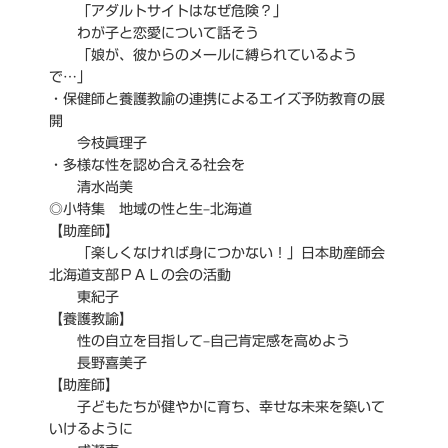
「アダルトサイトはなぜ危険？」
わが子と恋愛について話そう
「娘が、彼からのメールに縛られているよう
で…」
・保健師と養護教諭の連携によるエイズ予防教育の展
開
今枝眞理子
・多様な性を認め合える社会を
清水尚美
◎小特集 地域の性と生–北海道
【助産師】
「楽しくなければ身につかない！」日本助産師会
北海道支部ＰＡＬの会の活動
東紀子
【養護教諭】
性の自立を目指して–自己肯定感を高めよう
長野喜美子
【助産師】
子どもたちが健やかに育ち、幸せな未来を築いて
いけるように