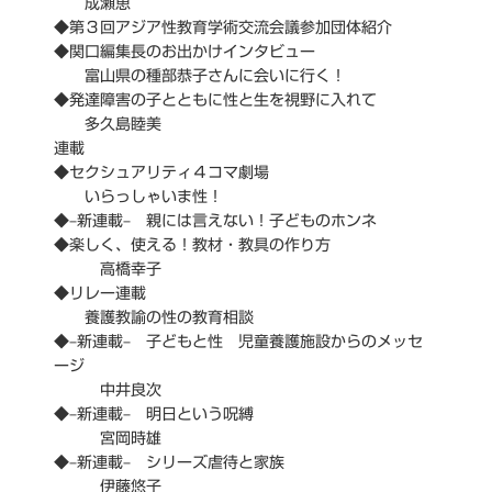
成瀬恵
◆第３回アジア性教育学術交流会議参加団体紹介
◆関口編集長のお出かけインタビュー
富山県の種部恭子さんに会いに行く！
◆発達障害の子とともに性と生を視野に入れて
多久島睦美
連載
◆セクシュアリティ４コマ劇場
いらっしゃいま性！
◆–新連載– 親には言えない！子どものホンネ
◆楽しく、使える！教材・教具の作り方
高橋幸子
◆リレー連載
養護教諭の性の教育相談
◆–新連載– 子どもと性 児童養護施設からのメッセ
ージ
中井良次
◆–新連載– 明日という呪縛
宮岡時雄
◆–新連載– シリーズ虐待と家族
伊藤悠子