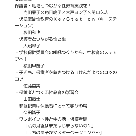
保護者・地域とつながる性教育実践を！
内田晶子×角田慶子×大戸ヨシ子×関口久志
・保健室は性教育のＫｅｙＳｔａｔｉｏｎ（キーステ
ーション）
藤田和也
・保護者とつながる性と生
大沼峰子
・学校保健委員会の組織つくりから、性教育のステッ
プへ！
横田早苗子
・子ども、保護者を惹きつけるほけんだよりのコツの
コツ
佐藤益美
・保護者とつくる性教育の学習会
山田恭士
・参観授業は保護者にとって学びの場
久田智子
・ワンポイント性と生の話・保護者編
「私の月経はまだはじまらないの？」
「うちの息子がマスターベーションを…」