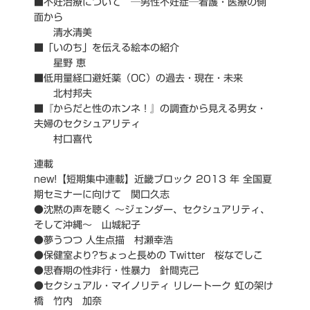
■不妊治療について ─男性不妊症─看護・医療の側
面から
清水清美
■「いのち」を伝える絵本の紹介
星野 恵
■低用量経口避妊薬（OC）の過去・現在・未来
北村邦夫
■『からだと性のホンネ！』の調査から見える男女・
夫婦のセクシュアリティ
村口喜代
連載
new!【短期集中連載】近畿ブロック 2013 年 全国夏
期セミナーに向けて 関口久志
●沈黙の声を聴く ～ジェンダー、セクシュアリティ、
そして沖縄～ 山城紀子
●夢うつつ 人生点描 村瀬幸浩
●保健室より?ちょっと長めの Twitter 桜なでしこ
●思春期の性非行・性暴力 針間克己
●セクシュアル・マイノリティ リレートーク 虹の架け
橋 竹内 加奈