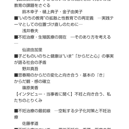
教育の課題をさぐる
鈴木幸子・樋上典子・金子由美子
■“いのちの教育”の拡散と性教育での再定義 ─実践テ
ーマとしての位置づけ直しのために─
浅井春夫
■不妊治療・生殖医療の現在 ―そのあり方を考える
─
仙波由加里
■子どものいのちと健康は“いま”「からだと心」の事実
が語る社会の矛盾
野井真吾
■思春期のからだの変化と向き合う・基本の『き』
からだ観・感の確立
篠原美香
【インタビュー・当事者に聞く】不妊と向き合う、私
たちのとりくみ
■不妊治療の最前線 ─空転する少子化対策と不妊治
療
佐藤孝道