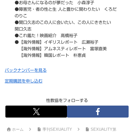
●お母さんになるのが夢だった 小森淳子
●障害児・者の性と生 人と豊かに関わりたい くろだ
のりこ
●関口久志のこの人に会いたい、この人にききたい
関口久志
●これ鑑た！映画紹介 高橋裕子
●【海外情報】イギリスレポート 広瀬裕子
【海外情報】アムネスティレポート 富塚直美
【海外情報】韓国レポート 朴恵貞
バックナンバーを見る
定期購読を申し込む
性教協をフォローする
ホーム
季刊SEXUALITY
SEXUALITY第