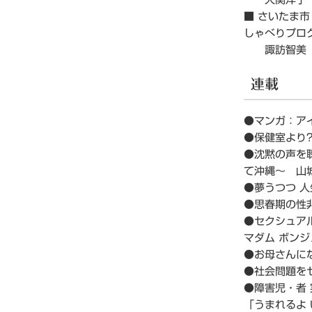
■ さいたま
しゃべりプロ
諏訪智美
連載
●マンガ：ア
●保健室より?
●沈黙の声を
て沖縄～ 山
●夢うつつ 
●思春期の性
●セクシュア
マダム ボンジ
●お母さんに
●社会問題を
●障害児・者
「うまれるよ