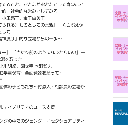
育てること、おとながおとなとして育つこと
社会的な営みとしてみる―
小玉亮子、金子由美子
てられる）ものとしての父親』・くさぶえ保
として
け」的な立場からの一歩～
ュー】 「当たり前のようになったらいい」―
休暇を取った―
川明紀、聞き手 水野哲夫
しむ学童保育～全面発達を願って～
子
多面体の子どもたち～付添人・相談員の立場か
アルマイノリティのユース支援
リングの中でのジェンダー／セクシュアリティ