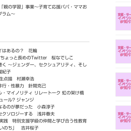
市「親の学習」事業～子育て応援パパ・ママお
グラム～
イはあるの？ 花輪
ちょっと長めのTwitter 桜なでしこ
聴く ～ジェンダー、セクシュアリティ、そし
城紀子
人生点描 村瀬幸浩
非行・性暴力 針間克己
ル・マイノリティ リレートーク 虹の架け橋
ュール? ジャンジ
なるのが夢だった 小森淳子
セクソロジーする 浅井春夫
 実践 特別支援学級の仲間と学び合う性教育
 いのち」 吉井桜子