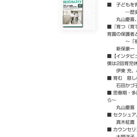
■ 子どもを
―歴史的、
丸山慶喜、
■『育つ（育
育園の保護者
～「福神漬
新保豪一
■【インタビ
僕は2回育児
伊東 充、小
■ 育む 慈
石田かづ
■ 思春期・
ら～
丸山慶喜
■ セクシュ
真木柾鷹
■ カウンセ
大関洋子