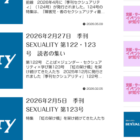
前線 2026年4月に『季刊セクシュアリテ
ィ』（124号）が発行されました。124号の
特集は、「障害児・者のセクシュアリティ最前
線」です。7年ぶりの障害児・者特集となりま
す。 すでに読んだ方も、これ...
2026.05.09
2026年2月27日 季刊
SEXUALITY 第122・123
号 読者の集い
第122号 ことば×ジェンダー・セクシュア
リティ×学び第123号 「虹の架け橋」を架
け続けてきた人たち 2025年12月に発行さ
れました『季刊セクシュアリティ』122号
（特集：戦争と包括的性教育 ――平和と性の
権利保障にむけた視座）と202...
2026.02.05
2026年2月5日 季刊
SEXUALITY 第123号
特集 「虹の架け橋」を架け続けてきた人たち